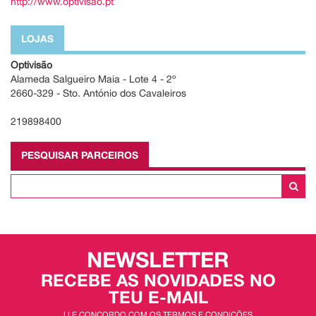
http://www.optivisao.pt
LOJAS
Optivisão
Alameda Salgueiro Maia - Lote 4 - 2º
2660-329 - Sto. António dos Cavaleiros
219898400
PESQUISAR PARCEIROS
NEWSLETTER
RECEBE AS NOVIDADES NO
TEU E-MAIL
LI E CONCORDO COM OS TERMOS E CONDIÇÕES