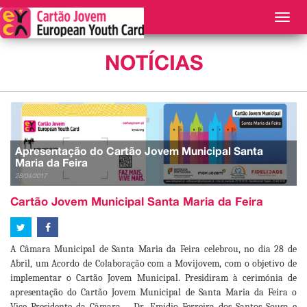
TOG
NAVI
NOTÍCIAS
Apresentação do Cartão Jovem Municipal Santa
Maria da Feira
28/04/2017
Cartão Jovem Municipal Santa Maria da Feira
A Câmara Municipal de Santa Maria da Feira celebrou, no dia 28 de
Abril, um Acordo de Colaboração com a Movijovem, com o objetivo de
implementar o Cartão Jovem Municipal. Presidiram à cerimónia de
apresentação do Cartão Jovem Municipal de Santa Maria da Feira o
Vice
Presidente da Câmara – Dr. Emídio Ferreira dos Santos Sousa e